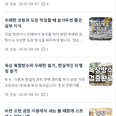
오롯이 내 몫이 되었다. 매년 여름이 다가오면 가장 먼
됩니다. 또 다른 주요 원인은 겨울철이나 계절이 바뀔
건설
· 2026-08-07
4
format_list_bulleted
textsms
저 걱정되는 것이 바로 옥상 누수다. 작년 봄, 비가 많
때 주로 발생하는 난방배관누수 및 보일러누수수리…
이 내린 뒤 3층 천장에 미세한 얼룩이 지기 시작했을
때, 나는 큰 결심을 해야 했다. 전문 업체를 불러 견적
우레탄 코팅과 도장 작업할 때 알아두면 좋은
을 내보니 30평 남짓한 옥상을 우레탄 탄성도막방수
실무 지식
로 재시공하는 데 최소 350만 원에서 많게는 500만
건설 현장이나 인테리어 보수를 하다 보면 우레탄 코
원까지 요구했다. 당시 내 연봉과 매달 나가는 고정 지
팅이나 다양한 도장 방식을 마주하게 됩니다. 단순히
출을 고려했을 때 선뜻 지불하기 어려운 큰돈이었다.
페인트를 칠하는 것과 달리, 코팅은 소재의 내구성을
결국 포털…
건설
· 2026-08-06
1
format_list_bulleted
textsms
결정짓는 핵심 공정이라 종류와 특징을 미리 파악해두
는 것이 중요합니다. 특히 원목 가구를 관리하거나 옥
상 방수를 계획할 때 우레탄은 가장 대중적이면서도
옥상 복합방수와 우레탄 철거, 현실적인 타협
까다로운 재료로 꼽힙니다. 원목 가구의 방수 문제를
점 찾기
해결할 때 흔히 우레탄 코팅을 고려합니다. 원목은 기
방수, 이론과 현실의 괴리 주택 관리를 하다 보면 가장
본적으로 수분을 흡수하는 성질이 있어, 욕실이나 습
고민되는 게 바로 옥상 방수입니다. 흔히 전문가들은
한 곳에 두는 가구라면 마감 처리가 필수입니다. 보통
우레탄 방수를 걷어내고 복합방수를 하라고 권하죠.
니스나 바니시를 덧바르는 방식으로 마감하는데, 우
건설
· 2026-08-05
1
format_list_bulleted
textsms
저도 예전에 구축 빌라 관리 위원을 맡았을 때, 옥상에
레탄 계열 코팅제는 도막이 단단해 외부…
크랙이 가고 누수가 시작되어 수소문 끝에 복합방수를
알아봤습니다. 업체마다 견적은 300만 원에서 800
비만 오면 공장 지붕에서 새는 물 때문에 스트
만 원까지 천차만별이었고, 기존 우레탄을 전부 까내