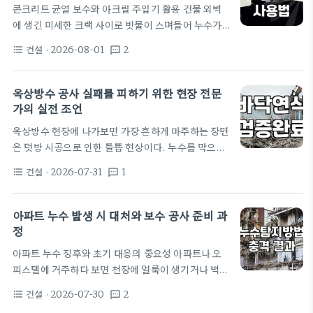
콘크리트 균열 보수와 아크릴 주입기 활용 건물 외벽
록 콘크리트 내부에 습기가 갇혀 있는 경우가 많은데,
에 생긴 미세한 크랙 사이로 빗물이 스며들어 누수가
이 상태에서 바로 도막 방수를 진행하면 열팽창으로
발생하면 단순히 외부에서 실리콘을 쏘거나 페인트로
인해 페인트 층이 부풀어 오르는 '들뜸 현상'이…
건설
· 2026-08-01
2
format_list_bulleted
textsms
덮는 것만으로는 해결이 안 되는 경우가 많습니다. 이
때 현장에서 흔히 사용하는 장비가 바로 아크릴 주입
기입니다. 인젝션 펌프라고도 불리는 이 장비는 콘크
옥상방수 공사 실패를 피하기 위한 현장 전문
리트 내부 깊숙한 곳까지 지수제(방수액)를 강제로 밀
가의 실전 조언
어 넣어 물길을 차단하는 방식으로 작동합니다. 인젝
옥상방수 현장에 나가보면 가장 흔하게 마주하는 장면
션 펌프의 실제 사용 과정 실제 작업은 생각보다 복잡
은 덧방 시공으로 인한 들뜸 현상이다. 누수를 막으려
한 절차를 거칩니다. 먼저 균열 부위를 따라 일정한 간
고 했던 작업이 오히려 물길을 가두는 결과로 이어지
격으로 구멍을 뚫는 천공 작업이 선행되어야 합니다.
건설
· 2026-07-31
1
format_list_bulleted
textsms
는 경우를 심심찮게 본다. 상태가 좋지 않은 기존 우레
여기에 패커(packer)라고 불리는 금속…
탄 도막을 완전히 걷어내지 않고 그 위에 덮어버리면
내부 습기가 증발하지 못하고 갇히게 된다. 이 압력은
아파트 누수 발생 시 대처와 보수 공사 준비 과
고스란히 새로운 방수층을 밀어 올리고 결국 도막 전
정
체가 풍선처럼 부풀어 오르는 참사를 만든다. 처음 공
아파트 누수 징후와 초기 대응의 중요성 아파트나 오
사비는 아낄 수 있을지 몰라도 삼 년 안에 다시 갈라지
피스텔에 거주하다 보면 천장에 얼룩이 생기거나 벽지
는 바닥을 마주하게 될 것이다. 옥상방수 공사 과정에
가 젖는 현상을 한 번쯤 마주하게 됩니다. 대부분의 누
서 반드시 거쳐야 할 준비 단계…
건설
· 2026-07-30
2
format_list_bulleted
textsms
수는 화장실 방수층 문제이거나 난방 배관의 미세한