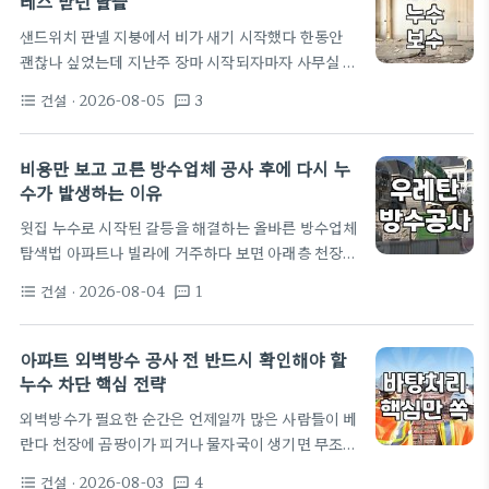
레스 받던 날들
야 한다는 곳과 그 위에 덧방해도 괜찮다는 곳으로 갈
샌드위치 판넬 지붕에서 비가 새기 시작했다 한동안
리더군요. 결론부터 말하면, '이게 정답이다'라고 말
괜찮나 싶었는데 지난주 장마 시작되자마자 사무실 구
할 수 있는 상황은 거의 없었습니다. 실제 현장에선 기
석 샌드위치 판넬 이음새에서 물이 뚝뚝 떨어지기 시
존 바닥 상태가 너무 불량하면 전체 철거가 필수지만,
건설
· 2026-08-05
3
format_list_bulleted
textsms
작했다. 처음에는 그냥 바닥에 대야 하나 받쳐두면 되
비용이 만만치…
겠지 싶었는데, 이게 생각보다 물줄기가 굵어지는 속
도가 빨랐다. 대야를 놔두는 걸로는 감당이 안 될 것
비용만 보고 고른 방수업체 공사 후에 다시 누
같아서 결국 위를 올려다봤는데, 판넬과 판넬 사이 실
수가 발생하는 이유
리콘이 다 삭아서 틈이 벌어져 있더라. 그 틈 사이로
윗집 누수로 시작된 갈등을 해결하는 올바른 방수업체
빗물이 거침없이 들어오고 있었다. 사실 이전에도 누
탐색법 아파트나 빌라에 거주하다 보면 아래층 천장에
수가 조금 있었을 텐데, 이번엔 진짜 제대로 터진 것
물이 샌다는 청천벽력 같은 소리를 듣는 경우가 생긴
같다. 마음이 다급해지니 당장 사람을 불러야 하나…
건설
· 2026-08-04
1
format_list_bulleted
textsms
다. 갑작스러운 누수 연락을 받으면 당황한 마음에 동
네 인근의 아무 방수업체 연락처를 찾아 즉시 공사를
의뢰하기 십상이다. 하지만 원인을 정확히 파악하지
아파트 외벽방수 공사 전 반드시 확인해야 할
않고 땜질식 처방만 내리는 업체를 만나면 얼마 못 가
누수 차단 핵심 전략
재누수가 발생해 이웃 간의 갈등만 깊어진다. 누수 문
외벽방수가 필요한 순간은 언제일까 많은 사람들이 베
제는 단순히 물이 비치는 위치만 보고 판단할 일이 아
란다 천장에 곰팡이가 피거나 물자국이 생기면 무조건
니다. 욕실 바닥의 타일방수 문제인지, 하수 배관 주변
결로라고 단정 짓는 경향이 있다. 하지만 현장에서 마
의 크랙 때문인지 정확히 짚어내는 안목이 필요하다.
건설
· 2026-08-03
4
format_list_bulleted
textsms