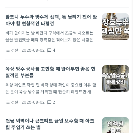
주하는 누수 사건의 상당수는 외벽방수 상태가 불량하
…
여 발생하는 경우다. 외벽 콘크리트의 미세한 균열 사
이로 빗물이 침투하면 내부 단열재를 적시고 결국 거
발코니 누수와 방수제 선택, 돈 날리기 전에 알
주 공간의 벽지를 들뜨게 만든다. 0.3mm 미만의 미
아야 할 현실적인 타협점
세한 균열이라도 비바람이 치는 날에는 모세관 현상을
비가 쏟아지는 날 베란다 구석에서 조금씩 차오르는
통해 물을 빨아들이는 펌프 역할을 한다는 점을 기억
물을 발견했을 때의 당혹감은 겪어보지 않은 사람은
해야 한다. 특히 구축 아파트의 경우 시간이 지남에 따
모릅니다. 처음에는 단순히 샷시 틈새가 조금 벌어졌
라 외벽 자재가 수축과 팽창을 반복하며 크랙이 생긴
건설
· 2026-08-02
4
format_list_bulleted
textsms
겠지 싶어 마트에서 산 실리콘으로 대충 때우면 될 줄
다. 관리사무소에서 단순히 페인트칠만…
알았습니다. 하지만 현실은 그렇게 만만하지 않았습
니다. 실리콘을 덧바르고 다음 폭우가 내리던 날, 물은
옥상 방수 공사를 고민할 때 알아두면 좋은 현
보란 듯이 다른 틈새를 찾아 뿜어져 나왔습니다. 기대
실적인 부분들
했던 간단한 해결책은 완전히 빗나갔고, 결국 더 큰 고
옥상 페인트 작업 전 바닥 상태 확인이 중요한 이유 많
민에 빠지게 되었습니다. 이 과정에서 겪은 수많은 시
은 분이 옥상 방수를 계획할 때 단순히 페인트만 새로
행착오와 현실적인 타협점들을 공유하고자 합니다.
칠하면 해결될 것이라 생각합니다. 하지만 실제로는
DIY 방수제 시공과 전문 업체 의뢰의 저울질 발코니
건설
· 2026-08-02
2
format_list_bulleted
textsms
바닥의 기존 상태가 공법 결정의 80% 이상을 좌우합
누수가 발생했을 때 가장…
니다. 옥상 바닥에 미세한 크랙이 많거나 들떠 있는 에
폭시 잔여물이 남아있다면, 단순히 방수 페인트를 올
건물 외벽이나 콘크리트 균열 보수할 때 아크
리는 것만으로는 1~2년도 지나지 않아 다시 누수가
릴 주입기 쓰는 법
발생할 확률이 매우 높습니다. 특히 오래된 건물일수