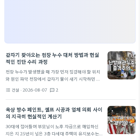
갑자기 찾아오는 천장 누수 대처 방법과 현실
적인 진단 수리 과정
천장 누수가 발생했을 때 가장 먼저 점검해야 할 위치
와 원인 파악 천장에서 갑자기 물이 새기 시작하면 당
황스럽기 마련입니다. 물이 어디서 흘러나오는지 정
건설
· 2026-08-07
2
format_list_bulleted
textsms
확히 알기 어렵기 때문에 위층의 배관 구조와 아래층
피해 상태를 바탕으로 원인을 차근차근 좁혀 나가야
합니다. 일반적으로 공동주택에서 발생하는 천장 누
옥상 방수 페인트, 셀프 시공과 업체 의뢰 사이
수는 윗집의 화장실변기누수나 주방 싱크대누수수리
의 지극히 현실적인 계산기
문제에서 시작되는 경우가 많습니다. 화장실 바닥 타
30대에 접어들며 부모님이 노후 자금으로 매입하신
일의 방수층이 깨졌거나 싱크대 아래 배관 연결부에
지은 지 25년이 넘은 3층 다세대 주택의 유지보수는
문제가 생기면 아랫집 천장으로 물이 천천히 스며들게