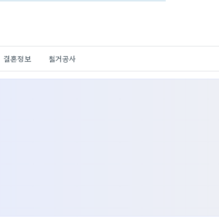
결혼정보
철거공사