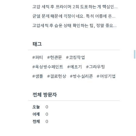
고압 세척 후 프라이머 2회 도포하는 게 핵심인 것 같아요. 벽의 상태에 따라 흡수율이 달라지니까,…
균열 문제 때문에 걱정이네요. 특히 여름에 온도 변화가 심하면 더 흔할 텐데, 시공 전에 충분한…
고압세척 후 습윤 상태 확인하는 팁, 정말 중요하네요. 콘크리트 양생 기간도 꼼꼼히 확인해야 하는 것…
태그
#퍼티
#현관문
#코킹작업
#옥상방수페인트
#예초기
#그라우팅
#샘플
#결로현상
#방수실리콘
#여성기업
전체 방문자
오늘
0
어제
0
전체
0