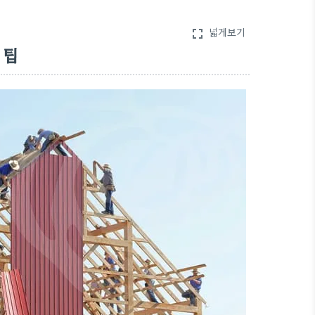
넓게보기
fullscreen
 팁