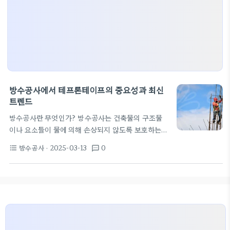
방수공사에서 테프론테이프의 중요성과 최신
트렌드
방수공사란 무엇인가? 방수공사는 건축물의 구조물
이나 요소들이 물에 의해 손상되지 않도록 보호하는
작업입니다. 최근에는 비 오는 날씨나 수리로 인한 누
방수공사
· 2025-03-13
0
format_list_bulleted
textsms
수 문제로 고통받는 가정이 많아진 만큼, 방수공사의
중요성이 커지고 있습니다. 상반기에는 특히 테프론
테이프가 많이 사용되며, 이로 인해 가정의 미관과 내
구성을 높일 수 있습니다. 테프론테이프의 역할 테프
론테이프는 유연하고 내열성이 뛰어난 테이프입니다.
이를 통해 스레드 연결부위를 안전하게 봉합해 누수를
방지할 수 있습니다. 수도 연결부나 샤워기 연결부의