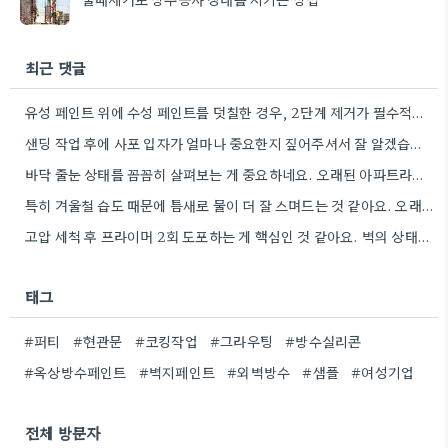
최근 댓글
유성 페인트 위에 수성 페인트를 덧칠한 경우, 2단계 제거가 필수적이라는 점을 강조해야겠네요.
샌딩 작업 후에 사포 입자가 얼마나 중요한지 짚어주셔서 잘 알겠습니다. 특히 얇은 사포를 여러 번…
바닥 줄눈 상태를 꼼꼼히 살펴보는 게 중요하네요. 오래된 아파트라면 줄눈부터 망가지기 쉬울 것 같아요.
특히 겨울철 습도 때문에 틈새로 물이 더 잘 스며드는 것 같아요. 오래된 건물일수록 이런 부분에…
고압 세척 후 프라이머 2회 도포하는 게 핵심인 것 같아요. 벽의 상태에 따라 흡수율이 달라지니까,…
태그
#퍼티
#현관문
#코킹작업
#그라우팅
#방수실리콘
#옥상방수페인트
#벽지페인트
#외벽방수
#샘플
#여성기업
전체 방문자