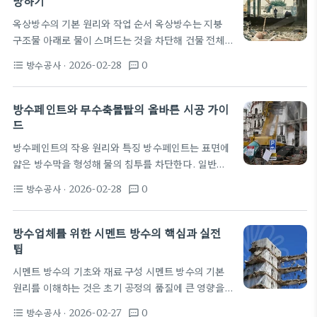
방하기
배수를 통해 내부 습도를 안정화시키는 것이 핵심입니
옥상방수의 기본 원리와 작업 순서 옥상방수는 지붕
다. 습기가 쌓이면 벽체 내부에서 곰팡이가 번식하기
구조물 아래로 물이 스며드는 것을 차단해 건물 전체
쉬워져 냄새와 손상 가능성이 커지므로 주기적인 점검
의 수명을 연장하는 핵심 시공이다. 방수층이 손상 없
이 필요합니다. 외벽방수와 습기 관리의 연결 고리는
방수공사
· 2026-02-28
0
format_list_bulleted
textsms
이 균일하게 형성되면 누수 가능성이 크게 줄어든다.
단순한 방수 작업을 넘어서 집안 공기질의 질을 좌우
퍼티작업은 작은 균열과 이음부를 메워 방수층이 단단
한다는 점에…
히 접착되도록 하는 중요한 역할을 한다. 초동 보완 없
방수페인트와 무수축몰탈의 올바른 시공 가이
이 시작하면 자재의 수명도 짧아진다. 시공 현장은 먼
드
지와 오염물을 제거해 표면을 깨끗하게 만드는 것에서
방수페인트의 작용 원리와 특징 방수페인트는 표면에
시작한다. 물기가 남아 있으면 퍼티의 접착력과 건조
얇은 방수막을 형성해 물의 침투를 차단한다. 일반적
가 떨어지므로 반드시 건조한 상태에서 작업한다. 기
으로 폴리머계 바인더와 실리콘 또는 아크릴 기반의
초면이 거칠다거나 균열이 깊으면 보강재나 프라이머
방수공사
· 2026-02-28
0
format_list_bulleted
textsms
첨가제가 결합되어 내충격성과 내후성을 향상시킨다.
를 먼저 적용한다. 이 단계의 품질이 이후의…
방수페인트의 성능은 표면의 건조 상태, 점착력, 그리
고 하부 구조의 열팽창과 수축에 따른 균열 관리 능력
방수업체를 위한 시멘트 방수의 핵심과 실전
에 좌우된다. 표면 준비가 잘못되면 작은 균열에서도
팁
물이 침투할 수 있어 초반 유지 관리가 중요하다. 무수
시멘트 방수의 기초와 재료 구성 시멘트 방수의 기본
축 몰탈과의 호환성은 방수층의 성능에 직접적인 영향
원리를 이해하는 것은 초기 공정의 품질에 큰 영향을
을 준다. 바닥시공에서 균열 보수 후의 기초 바탕을 무
준다. 시멘트의 다공성 구조를 활용해 물의 침투를 차
수축몰탈로 다져주면 모세관 현상으로 물이 스며드는
방수공사
· 2026-02-27
0
format_list_bulleted
textsms