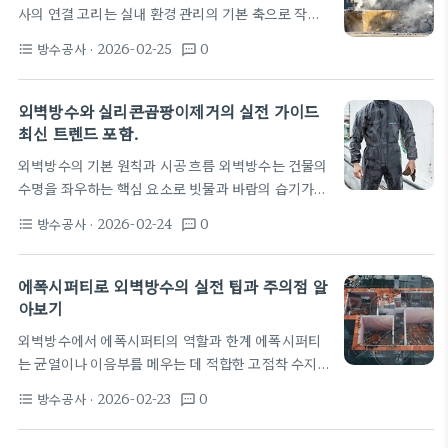
사의 연결 고리는 실내 환경 관리의 기본 축으로 작용
건물의 외벽이나 차량 유리 같은 노출 표면에 적용되
한다. 많은 운전자들이 표면 세척에 집중하지만, 거주
면 오염물과 물때의 축적을 줄여 유지보수 비용을 낮
방수공사
· 2026-02-25
0
format_list_bulleted
textsms
공간처럼 폐쇄된 차량 내부로 습기가 들어오면 냄새와
춘다. 코팅은 접촉 면의 깨끗한 준비가 성공의 열쇠이
곰팡이가 생길 수 있다. 방수공사는 이러한 습기 문제
며 표면 오염물…
를 근본적으로 줄이고, 실내세차의 효과를 오래 유지
외벽방수와 실리콘곰팡이제거의 실전 가이드
하는 데 기여한다. 작은 습기 흔적조차도 시간이 흐르
최신 트렌드 포함.
면 얼룩과 곰팡의 씨앗이 될 수 있어 관리의 연속성이
외벽방수의 기본 원칙과 시공 흐름 외벽방수는 건물의
필요하다. 차량 내부의 재질은 시트 천, 가죽, 플라스
수명을 좌우하는 핵심 요소로 빗물과 바람의 습기가
틱 트림 등 다양하다. 이들 각각은 방수 코팅과 친화성
실내로 스며들지 않도록 외피를 보호한다. 방수의 초
을 다르게 보이며 잘못된 선택은 표면 손상이나 벗겨
방수공사
· 2026-02-24
0
format_list_bulleted
textsms
기 단계는 표면 상태를 꼼꼼히 점검하는 것에서 시작
짐으로 이어질…
한다. 균열, 이음부의 재질 접합 상태, 그리고 자재의
접착력을 확인하는 것이 중요하다. 시공 흐름은 표면
에폭시퍼티로 외벽방수의 실전 팁과 주의점 알
준비, 균열 보수, 프라이머 적용, 방수층 형성, 건조
아보기
및 마감의 순서로 이루어진다. 실리콘은 외벽의 창호
외벽방수에서 에폭시퍼티의 역할과 한계 에폭시퍼티
주위나 모서리 틈새를 밀폐하는 데 필수적인 재료다.
는 균열이나 이음부를 메우는 데 적합한 고점착 수지
그러나 노후하거나 잘못된 시공으로 인해 실리콘 표면
로, 외벽방수에서도 작은 틈을 밀봉해 물이 스며드는
에는 물때가 생기고 곰팡이 포자들이 자리 잡아 번식
방수공사
· 2026-02-23
0
format_list_bulleted
textsms
경로를 차단합니다. 표면이 거칠고 움직임이 있는 곳
하기 쉽다. 특히…
에는 추가 보강재가 필요하지만, 접합부의 초기 밀봉