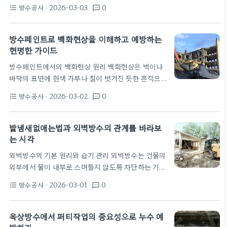
다. 특히 베란다처럼 노출된 공간은 물이 벽면 내부로
부위를 면밀히 점검하고, 덴트의 깊이와 변형 방향을
방수공사
· 2026-03-03
0
format_list_bulleted
textsms
스며들기 쉬워 방수층의 품질이 전체 수명을 좌우한
기록한다. 그 다음으로 표면의 녹과 먼지,…
다. 표면의 상태가 양호하더라도 균열이나 탈락이 있
으면 물은 틈새로 침투한다는 사실을 기억해야 한다.
방수페인트로 백화현상을 이해하고 예방하는
따라서 시작은 표면 상태 진단에서부터이며 필요 시
현명한 가이드
보수와 청소를 먼저 수행한다. 외벽은 습도 차이와 기
방수페인트에서의 백화현상 원리 백화현상은 벽이나
온 변화에 따라 팽창과 수축을 반복한다. 이 과정에서
바닥의 표면에 흰색 가루나 칠이 벗겨진 듯한 흔적으
미세 균열이 생기고 모래나 페인트가 벗겨지는 현상이
로 나타난다. 이 현상은 주로 미세한 염류가 모세관 현
나타난다. 이러한 손상은 방수층의 접합부나 모서리
방수공사
· 2026-03-02
0
format_list_bulleted
textsms
상을 통해 표면으로 이동하면서 남겨지는 것이다. 방
에서 먼저 시작되므로 집중 보수가 필요하다. 베란다
수페인트를 적용한 표면에서도 모세관 작용과 수분의
의…
순환이 잘 조절되지 않으면 백화현상이 생길 수 있다.
발냄새없애는법과 외벽방수의 관계를 바라보
결국 이 현상은 방수의 효과를 저하시키는 것처럼 보
는 시각
이지만, 실제로는 습기와 염류 관리의 문제이다. 백화
외벽방수의 기본 원리와 습기 관리 외벽방수는 건물의
현상은 물리적으로는 염류의 결정이 표면에서 형성되
외부에서 물이 내부로 스며들지 않도록 차단하는 기본
면서 생기는 현상이다. 화학적으로는 시료와 벽면 사
원리에서 시작합니다. 표면의 균열이나 모서리, 창호
이의 미세균열 또는 다공성 구조를 통해 물이 스며들
방수공사
· 2026-03-01
0
format_list_bulleted
textsms
주변의 틈새를 통해 빗물이 들어오는 경로를 차단하
고, 물이 증발하며 염류가 남는 과정이다. 표면이 매끈
고, 배수로와 흄스트랜치 등으로 빗물 흐름을 제어합
해 보이더라도…
니다. 또한 방수막과 마감재의 접합부를 견고하게 고
옥상방수에서 퍼티작업의 중요성으로 누수 예
정해 물방울이 스며들지 않는 구조를 만들고, 환기와