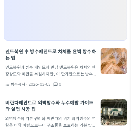
덴트복원 후 방수페인트로 차체를 완벽 방수하
는 법
덴트복원과 방수 페인트의 만남 덴트복원은 차체의 인
장강도와 미관을 복원하지만, 이 단계만으로는 방수
기능이 충분히 확보되지는 않는다. 특히 도장면의 균
방수공사
· 2026-03-03
0
format_list_bulleted
textsms
열이나 미세한 움푹 들어간 부분은 수분이 스며들기
쉬워 차체 내부의 부식 위험을 키운다. 따라서 덴트복
원 이후에는 방수 페인트의 적절한 도포가 필수적이
베란다페인트로 외벽방수와 누수예방 가이드
며, 표면 준비가 그 다음 단계의 성공 여부를 결정한
와 실전 시공 팁
다. 현장의 선택지는 에폭시 수지 기반의 바탕과 폴리
외벽방수의 기본 원리와 베란다의 위치 외벽방수의 역
우레탄 상도 중 하나를 조합하는 방식으로, 차체의 움
할은 비와 바람으로부터 구조물을 보호하는 기본 방패
직임과 온도 변화에도 견고하게 작용한다. 먼저 손상