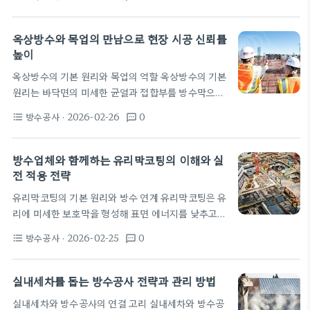
단하는 것이 핵심이며, 이때 모재의 균열을 최소화하
것을 줄일 수 있다. 도막포장을 고려하는 현장이라
는 것이 중요하다. 다층 구조의 방수층이 안정적으로
면…
형성되려면 재료의 조합과 적용 순서를 현장 상황에
옥상방수와 목업의 만남으로 현장 시공 신뢰를
맞게 세심하게 계획해야 한다. 주재료인 시멘트와 골
높이
재의 비율은 방수층의 기초 강도를 결정하고, 물의 상
옥상방수의 기본 원리와 목업의 역할 옥상방수의 기본
승 압력에 대한 저항성을 좌우한다. 여기에 탄탄방수
원리는 바닥면의 미세한 균열과 접합부를 방수막으로
제나 시멘트방수액 같은 보강재를 추가해 미세균열의
차단하는 데 있다. 기초 표면은 이물질 제거와 프라이
확장을 억제하고 장기간 내구성을 확보한다. 현장 요
방수공사
· 2026-02-26
0
format_list_bulleted
textsms
머로 접착성을 확보해야 하고, 방수막은 온도 변화에
구에 따라 침투방수와 표면형 방수액의 조합이…
따른 신축성과 균일한 두께를 유지해야 한다. 목업은
이러한 원리를 현장에서 직시적으로 확인하는 데 쓰이
방수업체와 함께하는 유리막코팅의 이해와 실
는 안전한 시뮬레이션 도구다. 목업은 실제 크기의 축
전 적용 전략
소 모형이지만 정상적인 응력과 물리적 조건을 재현한
유리막코팅의 기본 원리와 방수 연계 유리막코팅은 유
다. 옥상 모형에서 이음부와 접합부가 물을 어떻게 머
리에 미세한 보호막을 형성해 표면 에너지를 낮추고
금고 흘러나가는지 관찰한다. FRP 목업이나 3D 프린
오염물의 부착을 줄여주는 기술이다. 주로 실리카 계
트 부품으로 제작하면 열화와 UV 조건을 모의할 수
방수공사
· 2026-02-25
0
format_list_bulleted
textsms
나 불소계 폴리머를 기초로 하는 나노 구조의 코팅으
있어 빠른 피드백이 가능하다. 현장 시공에서…
로 물방울이 구르는 성능을 높인다. 방수 공정과의 연
계 측면에서 보면 유리막코팅은 물의 침투를 직접 막
실내세차를 돕는 방수공사 전략과 관리 방법
지는 못하지만, 표면 배수를 빨라지게 해 미세 균열로
실내세차와 방수공사의 연결 고리 실내세차와 방수공
의 물 축적을 줄여 간접적인 방수 효과를 돕는다. 또한