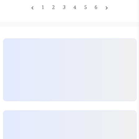
에는 에폭시퍼티가 속도로 작용합니다. 다만 열팽창
1
2
3
4
5
6
navigate_before
navigate_next
과 습도 변화에 따른 움직임으로 시간이 지나면서 크
랙 재발이 발생할 수 있어 한계점을 이해하는 것이 중
요합니다. 초기 준비 단계에서 표면의 이물질을 제거
하고 먼지와 물기를 완전히 말린 상태에서 작업하는
것이 접착력에 큰 차이를 만듭니다. 콘크리트박리제
나 강력 프라이머를 활용해 표면 결합성을 높이고, 표
면이 너무 매끄럽지 않도록 약간의…