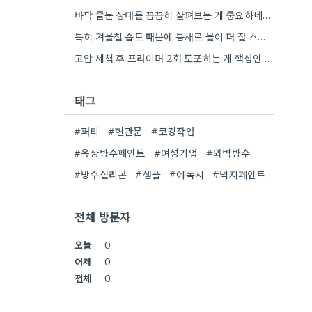
바닥 줄눈 상태를 꼼꼼히 살펴보는 게 중요하네요. 오래된 아파트라면 줄눈부터 망가지기 쉬울 것 같아요.
특히 겨울철 습도 때문에 틈새로 물이 더 잘 스며드는 것 같아요. 오래된 건물일수록 이런 부분에…
고압 세척 후 프라이머 2회 도포하는 게 핵심인 것 같아요. 벽의 상태에 따라 흡수율이 달라지니까,…
태그
#퍼티
#현관문
#코킹작업
#옥상방수페인트
#여성기업
#외벽방수
#방수실리콘
#샘플
#에폭시
#벽지페인트
전체 방문자
오늘
0
어제
0
전체
0