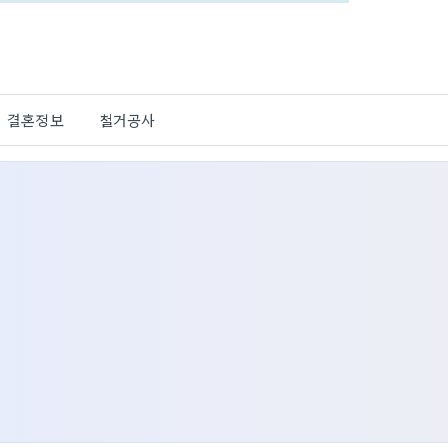
결혼정보
철거공사