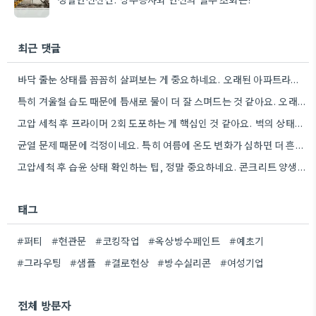
최근 댓글
바닥 줄눈 상태를 꼼꼼히 살펴보는 게 중요하네요. 오래된 아파트라면 줄눈부터 망가지기 쉬울 것 같아요.
특히 겨울철 습도 때문에 틈새로 물이 더 잘 스며드는 것 같아요. 오래된 건물일수록 이런 부분에…
고압 세척 후 프라이머 2회 도포하는 게 핵심인 것 같아요. 벽의 상태에 따라 흡수율이 달라지니까,…
균열 문제 때문에 걱정이네요. 특히 여름에 온도 변화가 심하면 더 흔할 텐데, 시공 전에 충분한…
고압세척 후 습윤 상태 확인하는 팁, 정말 중요하네요. 콘크리트 양생 기간도 꼼꼼히 확인해야 하는 것…
태그
#퍼티
#현관문
#코킹작업
#옥상방수페인트
#예초기
#그라우팅
#샘플
#결로현상
#방수실리콘
#여성기업
전체 방문자