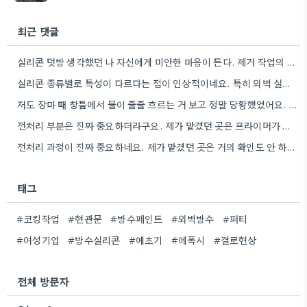
최근 댓글
실리콘 덧방 생각했던 나 자신에게 미안한 마음이 든다. 제거 작업의 중요성을 제대로 알게 된 것…
실리콘 종류별로 특성이 다르다는 점이 인상적이네요. 특히 외벽 실리콘은 더 신경 써야 한다고 하셨는데, 저도…
저도 장마 때 창틀에서 물이 줄줄 흐르는 거 보고 정말 당황했었어요. 직접 하는 것보다 전문가에게…
전처리 부분은 진짜 중요하더라구요. 제가 맡겼던 곳은 프라이머가 제대로 펴지지도 않았던 거 있죠.
전처리 과정이 진짜 중요하네요. 제가 맡겼던 곳은 거의 확인도 안 하고 그냥 시작하더라고요.
태그
#코킹작업
#현관문
#방수페인트
#외벽방수
#퍼티
#여성기업
#방수실리콘
#예초기
#에폭시
#결로현상
전체 방문자