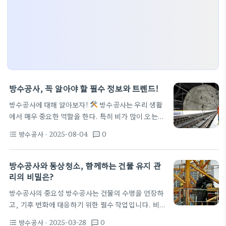
방수공사, 꼭 알아야 할 필수 정보와 트렌드!
방수공사에 대해 알아보자!
방수공사는 우리 생활
에서 매우 중요한 역할을 한다. 특히 비가 많이 오는
계절이나 습도가 높은 여름철에 잘 관리되지 않으면,
방수공사
· 2025-08-04
0
format_list_bulleted
textsms
집 안이나 외부 공간에서 물 문제로 많은 고민을 할 수
있다. 방수공사의 중요성 물 문제는 단순히 번거로운
것 이상이다. 시간이 지나면 물이 스며들어 벽이 부패
방수공사와 동상청소, 함께하는 건물 유지 관
하거나 곰팡이가 생길 수 있다.
방수공사를 통해 이
리의 비밀은?
런 문제를 예방할 수 있다. 그래서 방수공사는 집을 지
방수공사의 중요성 방수공사는 건물의 수명을 연장하
키는 필수 공사라고 말할 수 있지! 방수공사와 관련된
고, 기후 변화에 대응하기 위한 필수 작업입니다. 비가
필수 정보 방수공사를 할 때 가장 먼저 고려해야 할 것
오거나 눈이 녹을 때 수분이 건물에 침투하면 크랙보
은…
방수공사
· 2025-03-28
0
format_list_bulleted
textsms