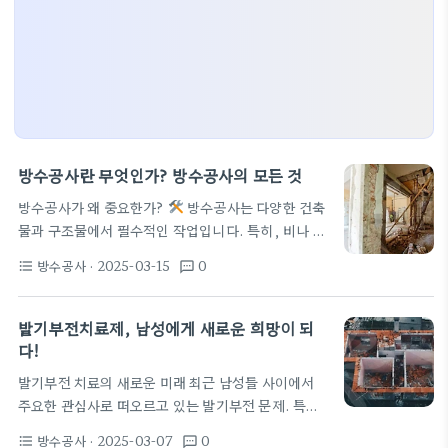
방수공사란 무엇인가? 방수공사의 모든 것
방수공사가 왜 중요한가?
방수공사는 다양한 건축
물과 구조물에서 필수적인 작업입니다. 특히, 비나 습
기에 노출되는 공간에서 방수를 제대로 하지 않으면
방수공사
· 2025-03-15
0
format_list_bulleted
textsms
빠른 시간 안에 문제가 발생할 수 있습니다. 물이 스며
들게 되면 구조물은 손상되고, 곰팡이나 세균이 생길
수 있습니다. 이를 방지하기 위해 방수공사를 철저히
발기부전치료제, 남성에게 새로운 희망이 되
진행해야 합니다. 방수공사의 종류
방수공사에는
다!
여러 가지 종류가 있습니다. 엑스트라 강도를 필요로
발기부전 치료의 새로운 미래 최근 남성들 사이에서
하는 기초 방수, 옥상 방수, 벽체 방수 등이 있습니다.
주요한 관심사로 떠오르고 있는 발기부전 문제. 특히,
이 중에서 가장 일반적으로 시행되는 것은 아마도 옥
많은 남성들이 이 문제로 고민하고 있습니다. 이에 대
상 방수일 것입니다. 일반적인 사용 방법은 방수제나
방수공사
· 2025-03-07
0
format_list_bulleted
textsms