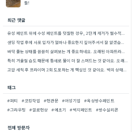
들!
최근 댓글
유성 페인트 위에 수성 페인트를 덧칠한 경우, 2단계 제거가 필수적이라는 점을 강조해야겠네요.
샌딩 작업 후에 사포 입자가 얼마나 중요한지 짚어주셔서 잘 알겠습니다. 특히 얇은 사포를 여러 번…
바닥 줄눈 상태를 꼼꼼히 살펴보는 게 중요하네요. 오래된 아파트라면 줄눈부터 망가지기 쉬울 것 같아요.
특히 겨울철 습도 때문에 틈새로 물이 더 잘 스며드는 것 같아요. 오래된 건물일수록 이런 부분에…
고압 세척 후 프라이머 2회 도포하는 게 핵심인 것 같아요. 벽의 상태에 따라 흡수율이 달라지니까,…
태그
#퍼티
#코킹작업
#현관문
#여성기업
#옥상방수페인트
#그라우팅
#결로현상
#예초기
#벽지페인트
#방수실리콘
전체 방문자