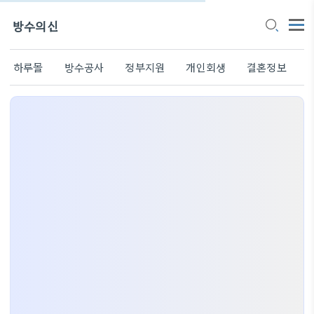
방수의신
하루몰
방수공사
정부지원
개인회생
결혼정보