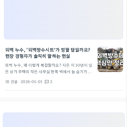
외벽 누수, ‘외벽방수시트’가 정말 답일까요?
현장 경험자가 솔직히 말하는 현실
외벽 누수, 왜 이렇게 복잡할까요? 지은 지 10년이 넘
은 상가 주택의 작은 사무실 한쪽 벽에서 늘 습기가 올
라왔습니다. 장마철만 되면 벽지가 축축해지고 곰팡
건설
· 2026-05-01
2
format_list_bulleted
textsms
이가 피어났죠. 처음엔 건물주가 페인트만 덧칠해봤
고, 그 다음엔 실리콘으로 틈새를 막는 정도로 해결하
려 했습니다. 그때마다 '이번엔 괜찮겠지' 싶었지만,
얼마 못 가 똑같은 문제가 반복되더군요. 솔직히 말하
면, 그때는 이게 정말 최선일까 싶기도 했어요. 이런
현상은 현실에서는 너무나 흔한 일입니다. 외벽 누수
는 단순히 비가 새는 것을 넘어, 건물의 구조적 미세