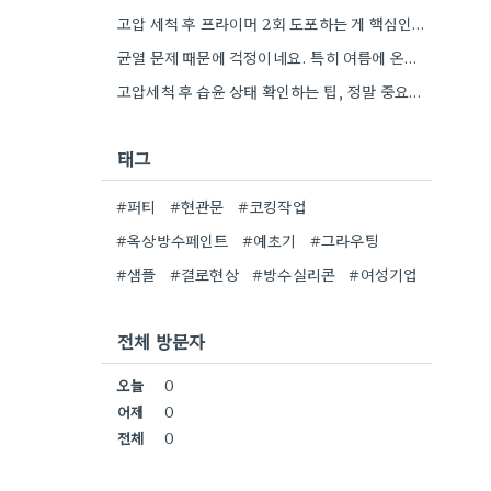
고압 세척 후 프라이머 2회 도포하는 게 핵심인 것 같아요. 벽의 상태에 따라 흡수율이 달라지니까,…
균열 문제 때문에 걱정이네요. 특히 여름에 온도 변화가 심하면 더 흔할 텐데, 시공 전에 충분한…
고압세척 후 습윤 상태 확인하는 팁, 정말 중요하네요. 콘크리트 양생 기간도 꼼꼼히 확인해야 하는 것…
태그
#퍼티
#현관문
#코킹작업
#옥상방수페인트
#예초기
#그라우팅
#샘플
#결로현상
#방수실리콘
#여성기업
전체 방문자
오늘
0
어제
0
전체
0