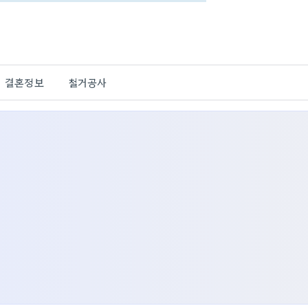
결혼정보
철거공사