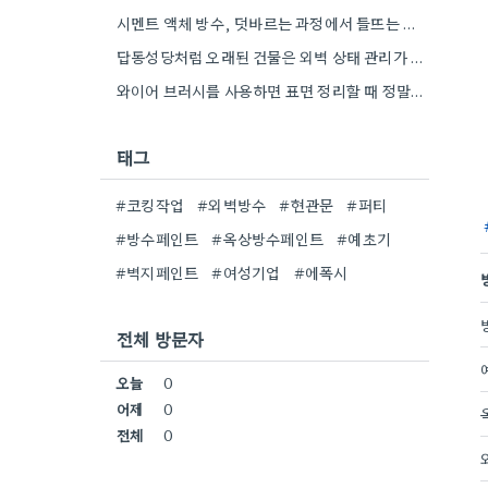
시멘트 액체 방수, 덧바르는 과정에서 들뜨는 문제 때문에 신경을 많이 쓰게 되네요.
답동성당처럼 오래된 건물은 외벽 상태 관리가 정말 중요하겠네요. 꼼꼼한 점검이 필요할 것 같아요.
와이어 브러시를 사용하면 표면 정리할 때 정말 효율적인 것 같아요. 특히 오돌토돌한 부분에 효과가 좋더라고요.
태그
#코킹작업
#외벽방수
#현관문
#퍼티
#방수페인트
#옥상방수페인트
#예초기
#벽지페인트
#여성기업
#에폭시
전체 방문자
오늘
0
어제
0
전체
0