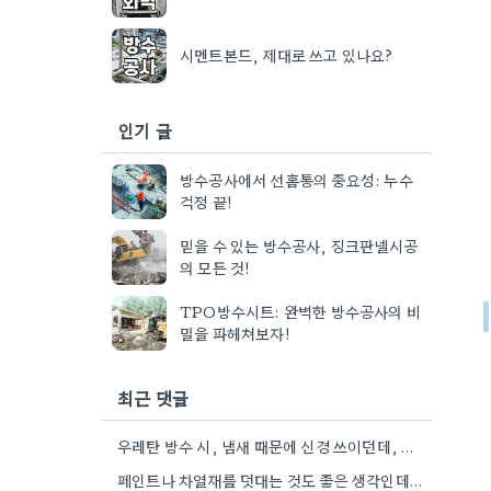
시멘트본드, 제대로 쓰고 있나요?
인기 글
방수공사에서 선홈통의 중요성: 누수
걱정 끝!
믿을 수 있는 방수공사, 징크판넬시공
의 모든 것!
TPO방수시트: 완벽한 방수공사의 비
밀을 파헤쳐보자!
최근 댓글
우레탄 방수 시, 냄새 때문에 신경 쓰이던데, 환기 잘 시키고 시공 업체랑 상의해서 해결하면 좋을…
페인트나 차열재를 덧대는 것도 좋은 생각인데, 옥상 햇볕 때문에 냉방비도 더 나올 것 같아요.