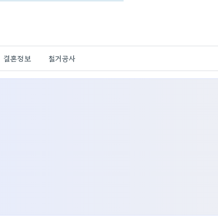
결혼정보
철거공사