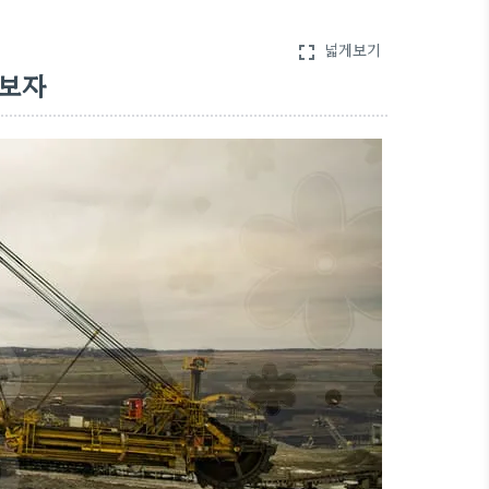
넓게보기
fullscreen
아보자