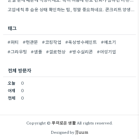
고압세척 후 습윤 상태 확인하는 팁, 정말 중요하네요. 콘크리트 양생 기간도 꼼꼼히 확인해야 하는 것…
태그
#퍼티
#현관문
#코킹작업
#옥상방수페인트
#예초기
#그라우팅
#샘플
#결로현상
#방수실리콘
#여성기업
전체 방문자
오늘
0
어제
0
전체
0
쭈미로운 생활
Copyright ©
All rights reserved.
JJuum
Designed by