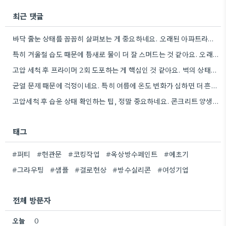
최근 댓글
바닥 줄눈 상태를 꼼꼼히 살펴보는 게 중요하네요. 오래된 아파트라면 줄눈부터 망가지기 쉬울 것 같아요.
특히 겨울철 습도 때문에 틈새로 물이 더 잘 스며드는 것 같아요. 오래된 건물일수록 이런 부분에…
고압 세척 후 프라이머 2회 도포하는 게 핵심인 것 같아요. 벽의 상태에 따라 흡수율이 달라지니까,…
균열 문제 때문에 걱정이네요. 특히 여름에 온도 변화가 심하면 더 흔할 텐데, 시공 전에 충분한…
고압세척 후 습윤 상태 확인하는 팁, 정말 중요하네요. 콘크리트 양생 기간도 꼼꼼히 확인해야 하는 것…
태그
#퍼티
#현관문
#코킹작업
#옥상방수페인트
#예초기
#그라우팅
#샘플
#결로현상
#방수실리콘
#여성기업
전체 방문자
오늘
0