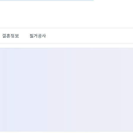
결혼정보
철거공사