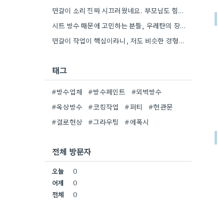
면갈이 소리 진짜 시끄러웠네요. 부모님도 힘드셨을 것 같아요.
시트 방수 때문에 고민하는 분들, 우레탄의 장단점을 꼼꼼히 비교해보는 게 중요할 것 같아요. 유지보수 측면에서…
면갈이 작업이 핵심이라니, 저도 비슷한 경험이 있어서 그런 것 같아요. 꼼꼼하게 뜯어내는 게 정말 중요하겠어요.
태그
#방수업체
#방수페인트
#외벽방수
#옥상방수
#코킹작업
#퍼티
#현관문
#결로현상
#그라우팅
#에폭시
전체 방문자
오늘
0
어제
0
전체
0