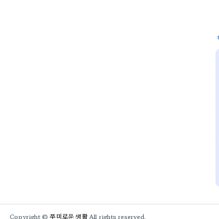
쭈미로운 생활
Copyright ©
All rights reserved.