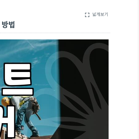
넓게보기
fullscreen
 방법