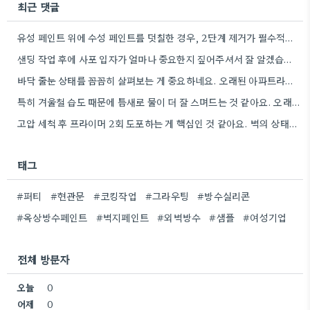
최근 댓글
유성 페인트 위에 수성 페인트를 덧칠한 경우, 2단계 제거가 필수적이라는 점을 강조해야겠네요.
샌딩 작업 후에 사포 입자가 얼마나 중요한지 짚어주셔서 잘 알겠습니다. 특히 얇은 사포를 여러 번…
바닥 줄눈 상태를 꼼꼼히 살펴보는 게 중요하네요. 오래된 아파트라면 줄눈부터 망가지기 쉬울 것 같아요.
특히 겨울철 습도 때문에 틈새로 물이 더 잘 스며드는 것 같아요. 오래된 건물일수록 이런 부분에…
고압 세척 후 프라이머 2회 도포하는 게 핵심인 것 같아요. 벽의 상태에 따라 흡수율이 달라지니까,…
태그
#퍼티
#현관문
#코킹작업
#그라우팅
#방수실리콘
#옥상방수페인트
#벽지페인트
#외벽방수
#샘플
#여성기업
전체 방문자
오늘
0
어제
0