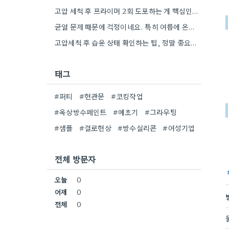
고압 세척 후 프라이머 2회 도포하는 게 핵심인 것 같아요. 벽의 상태에 따라 흡수율이 달라지니까,…
균열 문제 때문에 걱정이네요. 특히 여름에 온도 변화가 심하면 더 흔할 텐데, 시공 전에 충분한…
고압세척 후 습윤 상태 확인하는 팁, 정말 중요하네요. 콘크리트 양생 기간도 꼼꼼히 확인해야 하는 것…
태그
#퍼티
#현관문
#코킹작업
#옥상방수페인트
#예초기
#그라우팅
#샘플
#결로현상
#방수실리콘
#여성기업
전체 방문자
오늘
0
어제
0
전체
0