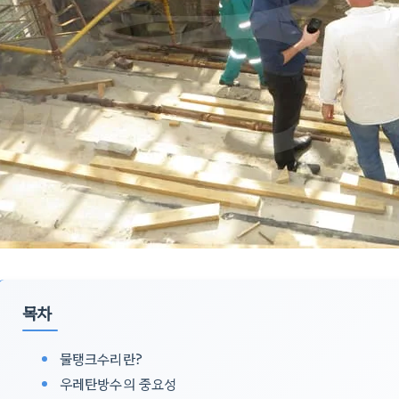
목차
물탱크수리란?
우레탄방수의 중요성