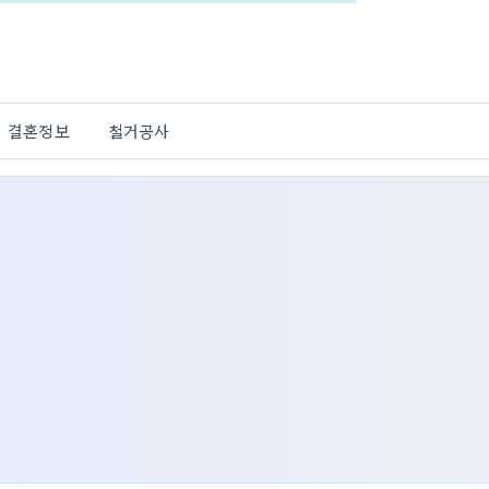
결혼정보
철거공사