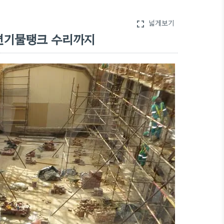
넓게보기
fullscreen
 변기물탱크 수리까지