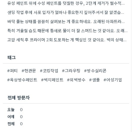
유성 페인트 위에 수성 페인트를 덧칠한 경우, 2단계 제거가 필수적이라는 점을 강조해야겠네요.
샌딩 작업 후에 사포 입자가 얼마나 중요한지 짚어주셔서 잘 알겠습니다. 특히 얇은 사포를 여러 번…
바닥 줄눈 상태를 꼼꼼히 살펴보는 게 중요하네요. 오래된 아파트라면 줄눈부터 망가지기 쉬울 것 같아요.
특히 겨울철 습도 때문에 틈새로 물이 더 잘 스며드는 것 같아요. 오래된 건물일수록 이런 부분에…
고압 세척 후 프라이머 2회 도포하는 게 핵심인 것 같아요. 벽의 상태에 따라 흡수율이 달라지니까,…
태그
#퍼티
#현관문
#코킹작업
#그라우팅
#방수실리콘
#옥상방수페인트
#벽지페인트
#외벽방수
#샘플
#여성기업
전체 방문자
오늘
0
어제
0
전체
0