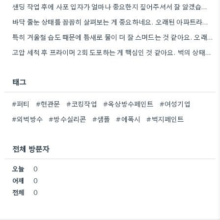
샌딩 작업 후에 사포 입자가 얼마나 중요한지 짚어주셔서 잘 알겠습니다. 특히 얇은 사포를 여러 번…
바닥 줄눈 상태를 꼼꼼히 살펴보는 게 중요하네요. 오래된 아파트라면 줄눈부터 망가지기 쉬울 것 같아요.
특히 겨울철 습도 때문에 틈새로 물이 더 잘 스며드는 것 같아요. 오래된 건물일수록 이런 부분에…
고압 세척 후 프라이머 2회 도포하는 게 핵심인 것 같아요. 벽의 상태에 따라 흡수율이 달라지니까,…
태그
#퍼티
#현관문
#코킹작업
#옥상방수페인트
#여성기업
#외벽방수
#방수실리콘
#샘플
#에폭시
#벽지페인트
전체 방문자
오늘
0
어제
0
전체
0