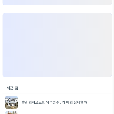
최근 글
겉만 번지르르한 외벽방수, 왜 매번 실패할까