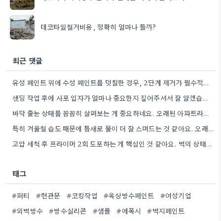
데코타일철거비용, 정확히 얼마나 들까?
최근 댓글
유성 페인트 위에 수성 페인트를 덧칠한 경우, 2단계 제거가 필수적이라는 점을 강조해야겠네요.
샌딩 작업 후에 사포 입자가 얼마나 중요한지 짚어주셔서 잘 알겠습니다. 특히 얇은 사포를 여러 번…
바닥 줄눈 상태를 꼼꼼히 살펴보는 게 중요하네요. 오래된 아파트라면 줄눈부터 망가지기 쉬울 것 같아요.
특히 겨울철 습도 때문에 틈새로 물이 더 잘 스며드는 것 같아요. 오래된 건물일수록 이런 부분에…
고압 세척 후 프라이머 2회 도포하는 게 핵심인 것 같아요. 벽의 상태에 따라 흡수율이 달라지니까,…
태그
#퍼티
#현관문
#코킹작업
#옥상방수페인트
#여성기업
#외벽방수
#방수실리콘
#샘플
#에폭시
#벽지페인트