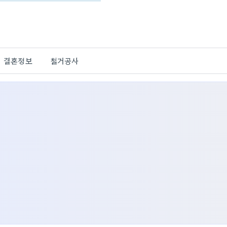
결혼정보
철거공사