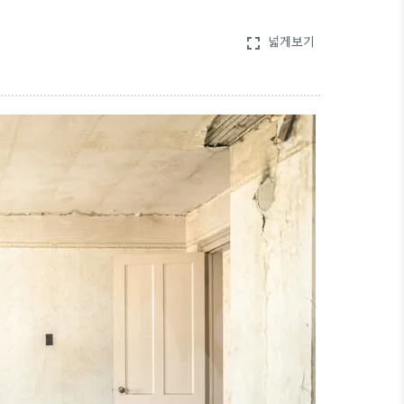
넓게보기
fullscreen