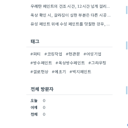
우레탄 페인트의 건조 시간, 12시간 넘게 걸리는 경우도 있던데, 온도에 따라 달라지더군요.
옥상 확인 시, 갈라짐이 심한 부분은 다른 시공 방법도 고려해봐야겠네요.
유성 페인트 위에 수성 페인트를 덧칠한 경우, 2단계 제거가 필수적이라는 점을 강조해야겠네요.
태그
#퍼티
#코킹작업
#현관문
#여성기업
#방수페인트
#옥상방수페인트
#그라우팅
#결로현상
#예초기
#벽지페인트
전체 방문자
오늘
0
어제
0
전체
0