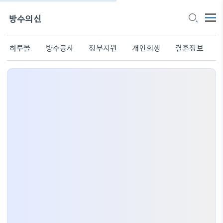
방수의신
하루몰
방수공사
정부지원
개인회생
결혼정보