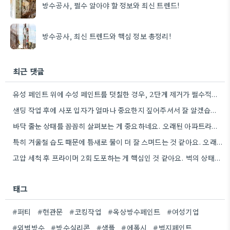
방수공사, 필수 알아야 할 정보와 최신 트렌드!
방수공사, 최신 트렌드와 핵심 정보 총정리!
최근 댓글
유성 페인트 위에 수성 페인트를 덧칠한 경우, 2단계 제거가 필수적이라는 점을 강조해야겠네요.
샌딩 작업 후에 사포 입자가 얼마나 중요한지 짚어주셔서 잘 알겠습니다. 특히 얇은 사포를 여러 번…
바닥 줄눈 상태를 꼼꼼히 살펴보는 게 중요하네요. 오래된 아파트라면 줄눈부터 망가지기 쉬울 것 같아요.
특히 겨울철 습도 때문에 틈새로 물이 더 잘 스며드는 것 같아요. 오래된 건물일수록 이런 부분에…
고압 세척 후 프라이머 2회 도포하는 게 핵심인 것 같아요. 벽의 상태에 따라 흡수율이 달라지니까,…
태그
#퍼티
#현관문
#코킹작업
#옥상방수페인트
#여성기업
#외벽방수
#방수실리콘
#샘플
#에폭시
#벽지페인트