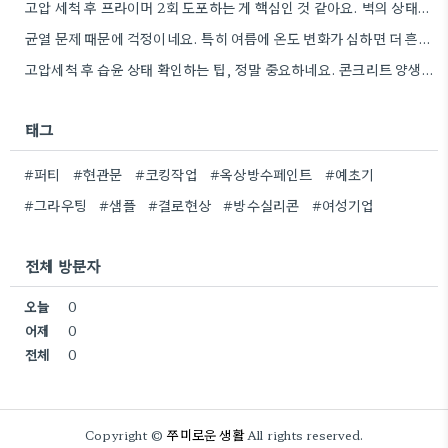
고압 세척 후 프라이머 2회 도포하는 게 핵심인 것 같아요. 벽의 상태에 따라 흡수율이 달라지니까,…
균열 문제 때문에 걱정이네요. 특히 여름에 온도 변화가 심하면 더 흔할 텐데, 시공 전에 충분한…
고압세척 후 습윤 상태 확인하는 팁, 정말 중요하네요. 콘크리트 양생 기간도 꼼꼼히 확인해야 하는 것…
태그
#퍼티
#현관문
#코킹작업
#옥상방수페인트
#예초기
#그라우팅
#샘플
#결로현상
#방수실리콘
#여성기업
전체 방문자
오늘
0
어제
0
전체
0
쭈미로운 생활
Copyright ©
All rights reserved.