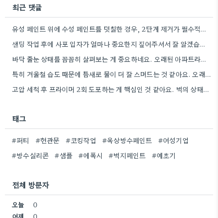
최근 댓글
유성 페인트 위에 수성 페인트를 덧칠한 경우, 2단계 제거가 필수적이라는 점을 강조해야겠네요.
샌딩 작업 후에 사포 입자가 얼마나 중요한지 짚어주셔서 잘 알겠습니다. 특히 얇은 사포를 여러 번…
바닥 줄눈 상태를 꼼꼼히 살펴보는 게 중요하네요. 오래된 아파트라면 줄눈부터 망가지기 쉬울 것 같아요.
특히 겨울철 습도 때문에 틈새로 물이 더 잘 스며드는 것 같아요. 오래된 건물일수록 이런 부분에…
고압 세척 후 프라이머 2회 도포하는 게 핵심인 것 같아요. 벽의 상태에 따라 흡수율이 달라지니까,…
태그
#퍼티
#현관문
#코킹작업
#옥상방수페인트
#여성기업
#방수실리콘
#샘플
#에폭시
#벽지페인트
#예초기
전체 방문자
오늘
0
어제
0