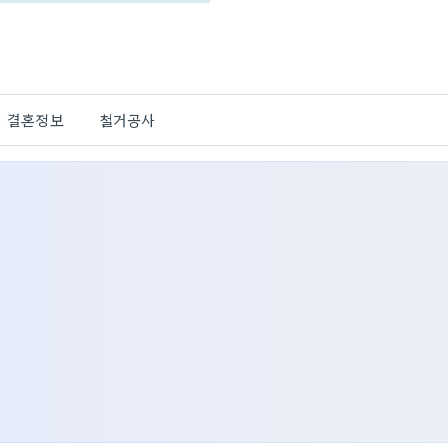
결혼정보
철거공사