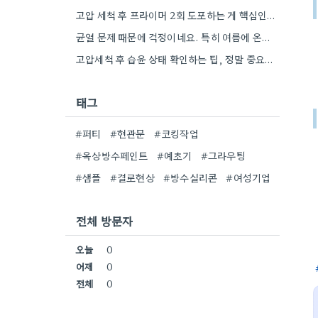
고압 세척 후 프라이머 2회 도포하는 게 핵심인 것 같아요. 벽의 상태에 따라 흡수율이 달라지니까,…
균열 문제 때문에 걱정이네요. 특히 여름에 온도 변화가 심하면 더 흔할 텐데, 시공 전에 충분한…
고압세척 후 습윤 상태 확인하는 팁, 정말 중요하네요. 콘크리트 양생 기간도 꼼꼼히 확인해야 하는 것…
태그
#퍼티
#현관문
#코킹작업
#옥상방수페인트
#예초기
#그라우팅
#샘플
#결로현상
#방수실리콘
#여성기업
전체 방문자
오늘
0
어제
0
전체
0