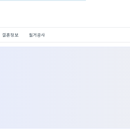
결혼정보
철거공사