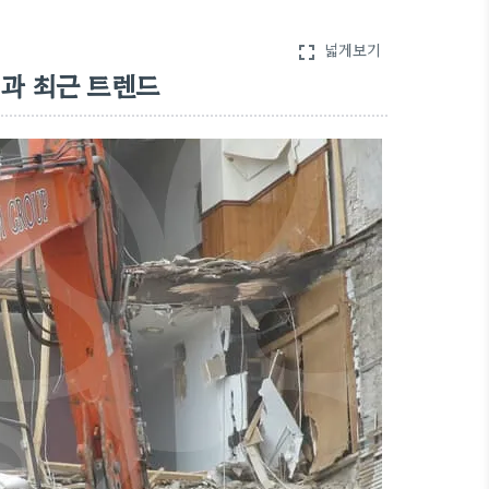
넓게보기
fullscreen
과 최근 트렌드