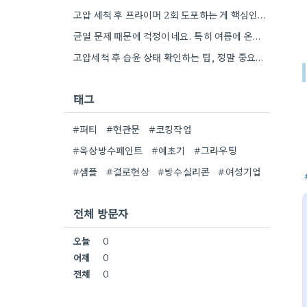
고압 세척 후 프라이머 2회 도포하는 게 핵심인 것 같아요. 벽의 상태에 따라 흡수율이 달라지니까,…
균열 문제 때문에 걱정이네요. 특히 여름에 온도 변화가 심하면 더 흔할 텐데, 시공 전에 충분한…
고압세척 후 습윤 상태 확인하는 팁, 정말 중요하네요. 콘크리트 양생 기간도 꼼꼼히 확인해야 하는 것…
태그
#퍼티
#현관문
#코킹작업
#옥상방수페인트
#예초기
#그라우팅
#샘플
#결로현상
#방수실리콘
#여성기업
전체 방문자
오늘
0
어제
0
전체
0