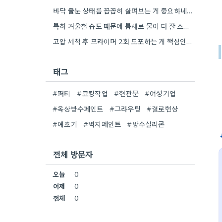
바닥 줄눈 상태를 꼼꼼히 살펴보는 게 중요하네요. 오래된 아파트라면 줄눈부터 망가지기 쉬울 것 같아요.
특히 겨울철 습도 때문에 틈새로 물이 더 잘 스며드는 것 같아요. 오래된 건물일수록 이런 부분에…
고압 세척 후 프라이머 2회 도포하는 게 핵심인 것 같아요. 벽의 상태에 따라 흡수율이 달라지니까,…
태그
#퍼티
#코킹작업
#현관문
#여성기업
#옥상방수페인트
#그라우팅
#결로현상
#예초기
#벽지페인트
#방수실리콘
전체 방문자
오늘
0
어제
0
전체
0