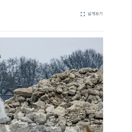
넓게보기
fullscreen