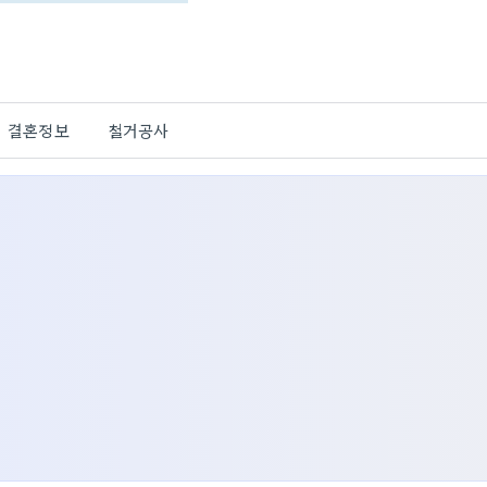
결혼정보
철거공사