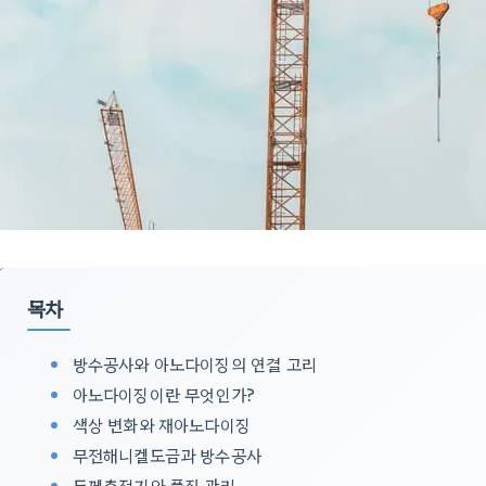
목차
방수공사와 아노다이징의 연결 고리
아노다이징이란 무엇인가?
색상 변화와 재아노다이징
무전해니켈도금과 방수공사
두께측정기와 품질 관리