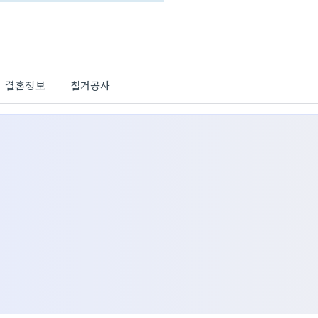
결혼정보
철거공사