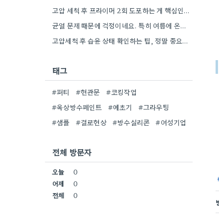
고압 세척 후 프라이머 2회 도포하는 게 핵심인 것 같아요. 벽의 상태에 따라 흡수율이 달라지니까,…
균열 문제 때문에 걱정이네요. 특히 여름에 온도 변화가 심하면 더 흔할 텐데, 시공 전에 충분한…
고압세척 후 습윤 상태 확인하는 팁, 정말 중요하네요. 콘크리트 양생 기간도 꼼꼼히 확인해야 하는 것…
태그
#퍼티
#현관문
#코킹작업
#옥상방수페인트
#예초기
#그라우팅
#샘플
#결로현상
#방수실리콘
#여성기업
전체 방문자
오늘
0
어제
0
전체
0