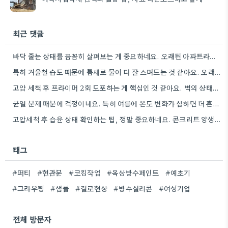
최근 댓글
바닥 줄눈 상태를 꼼꼼히 살펴보는 게 중요하네요. 오래된 아파트라면 줄눈부터 망가지기 쉬울 것 같아요.
특히 겨울철 습도 때문에 틈새로 물이 더 잘 스며드는 것 같아요. 오래된 건물일수록 이런 부분에…
고압 세척 후 프라이머 2회 도포하는 게 핵심인 것 같아요. 벽의 상태에 따라 흡수율이 달라지니까,…
균열 문제 때문에 걱정이네요. 특히 여름에 온도 변화가 심하면 더 흔할 텐데, 시공 전에 충분한…
고압세척 후 습윤 상태 확인하는 팁, 정말 중요하네요. 콘크리트 양생 기간도 꼼꼼히 확인해야 하는 것…
태그
#퍼티
#현관문
#코킹작업
#옥상방수페인트
#예초기
#그라우팅
#샘플
#결로현상
#방수실리콘
#여성기업
전체 방문자