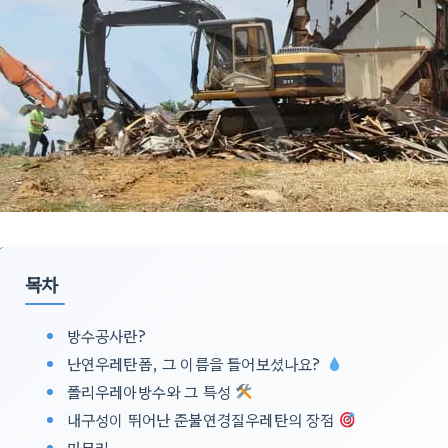
목차
방수공사란?
난연우레탄폼, 그 이름을 들어보셨나요?
폴리우레아방수와 그 특성
내구성이 뛰어난 준불연경질우레탄의 장점
마무리