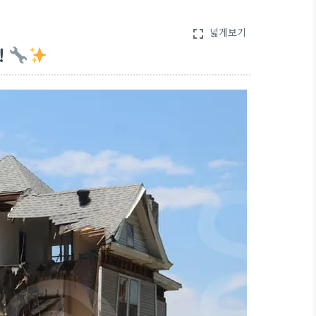
넓게보기
fullscreen
!