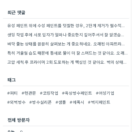
최근 댓글
유성 페인트 위에 수성 페인트를 덧칠한 경우, 2단계 제거가 필수적이라는 점을 강조해야겠네요.
샌딩 작업 후에 사포 입자가 얼마나 중요한지 짚어주셔서 잘 알겠습니다. 특히 얇은 사포를 여러 번…
바닥 줄눈 상태를 꼼꼼히 살펴보는 게 중요하네요. 오래된 아파트라면 줄눈부터 망가지기 쉬울 것 같아요.
특히 겨울철 습도 때문에 틈새로 물이 더 잘 스며드는 것 같아요. 오래된 건물일수록 이런 부분에…
고압 세척 후 프라이머 2회 도포하는 게 핵심인 것 같아요. 벽의 상태에 따라 흡수율이 달라지니까,…
태그
#퍼티
#현관문
#코킹작업
#옥상방수페인트
#여성기업
#외벽방수
#방수실리콘
#샘플
#에폭시
#벽지페인트
전체 방문자
오늘
0