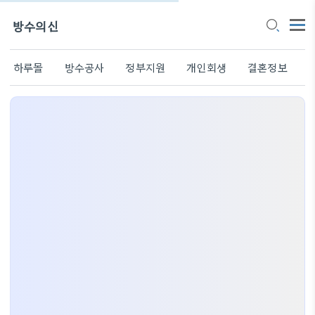
방수의신
하루몰
방수공사
정부지원
개인회생
결혼정보