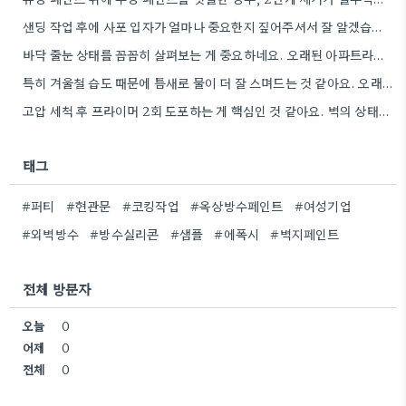
샌딩 작업 후에 사포 입자가 얼마나 중요한지 짚어주셔서 잘 알겠습니다. 특히 얇은 사포를 여러 번…
바닥 줄눈 상태를 꼼꼼히 살펴보는 게 중요하네요. 오래된 아파트라면 줄눈부터 망가지기 쉬울 것 같아요.
특히 겨울철 습도 때문에 틈새로 물이 더 잘 스며드는 것 같아요. 오래된 건물일수록 이런 부분에…
고압 세척 후 프라이머 2회 도포하는 게 핵심인 것 같아요. 벽의 상태에 따라 흡수율이 달라지니까,…
태그
#퍼티
#현관문
#코킹작업
#옥상방수페인트
#여성기업
#외벽방수
#방수실리콘
#샘플
#에폭시
#벽지페인트
전체 방문자
오늘
0
어제
0
전체
0