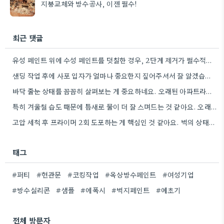
지붕교체와 방수공사, 이젠 필수!
최근 댓글
유성 페인트 위에 수성 페인트를 덧칠한 경우, 2단계 제거가 필수적이라는 점을 강조해야겠네요.
샌딩 작업 후에 사포 입자가 얼마나 중요한지 짚어주셔서 잘 알겠습니다. 특히 얇은 사포를 여러 번…
바닥 줄눈 상태를 꼼꼼히 살펴보는 게 중요하네요. 오래된 아파트라면 줄눈부터 망가지기 쉬울 것 같아요.
특히 겨울철 습도 때문에 틈새로 물이 더 잘 스며드는 것 같아요. 오래된 건물일수록 이런 부분에…
고압 세척 후 프라이머 2회 도포하는 게 핵심인 것 같아요. 벽의 상태에 따라 흡수율이 달라지니까,…
태그
#퍼티
#현관문
#코킹작업
#옥상방수페인트
#여성기업
#방수실리콘
#샘플
#에폭시
#벽지페인트
#예초기
전체 방문자