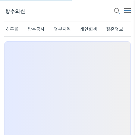
방수의신
하루몰
방수공사
정부지원
개인회생
결혼정보