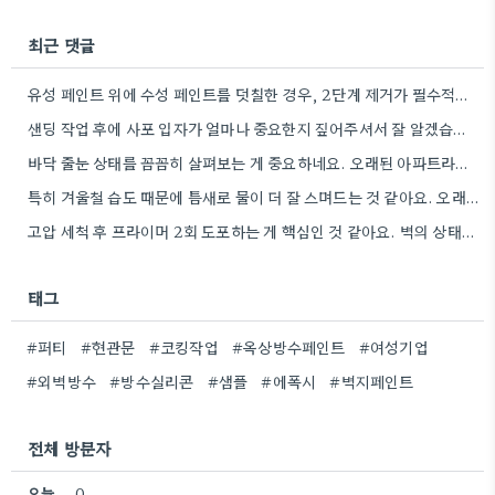
최근 댓글
유성 페인트 위에 수성 페인트를 덧칠한 경우, 2단계 제거가 필수적이라는 점을 강조해야겠네요.
샌딩 작업 후에 사포 입자가 얼마나 중요한지 짚어주셔서 잘 알겠습니다. 특히 얇은 사포를 여러 번…
바닥 줄눈 상태를 꼼꼼히 살펴보는 게 중요하네요. 오래된 아파트라면 줄눈부터 망가지기 쉬울 것 같아요.
특히 겨울철 습도 때문에 틈새로 물이 더 잘 스며드는 것 같아요. 오래된 건물일수록 이런 부분에…
고압 세척 후 프라이머 2회 도포하는 게 핵심인 것 같아요. 벽의 상태에 따라 흡수율이 달라지니까,…
태그
#퍼티
#현관문
#코킹작업
#옥상방수페인트
#여성기업
#외벽방수
#방수실리콘
#샘플
#에폭시
#벽지페인트
전체 방문자
오늘
0