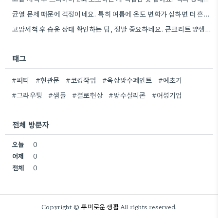
균열 문제 때문에 걱정이네요. 특히 여름에 온도 변화가 심하면 더 흔할 텐데, 시공 전에 충분한…
고압세척 후 습윤 상태 확인하는 팁, 정말 중요하네요. 콘크리트 양생 기간도 꼼꼼히 확인해야 하는 것…
태그
#퍼티
#현관문
#코킹작업
#옥상방수페인트
#예초기
#그라우팅
#샘플
#결로현상
#방수실리콘
#여성기업
전체 방문자
오늘
0
어제
0
전체
0
쭈미로운 생활
Copyright ©
All rights reserved.