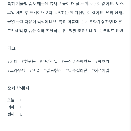
특히 겨울철 습도 때문에 틈새로 물이 더 잘 스며드는 것 같아요. 오래된 건물일수록 이런 부분에…
고압 세척 후 프라이머 2회 도포하는 게 핵심인 것 같아요. 벽의 상태에 따라 흡수율이 달라지니까,…
균열 문제 때문에 걱정이네요. 특히 여름에 온도 변화가 심하면 더 흔할 텐데, 시공 전에 충분한…
고압세척 후 습윤 상태 확인하는 팁, 정말 중요하네요. 콘크리트 양생 기간도 꼼꼼히 확인해야 하는 것…
태그
#퍼티
#현관문
#코킹작업
#옥상방수페인트
#예초기
#그라우팅
#샘플
#결로현상
#방수실리콘
#여성기업
전체 방문자
오늘
0
어제
0
전체
0