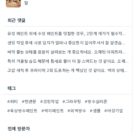
할
최근 댓글
유성 페인트 위에 수성 페인트를 덧칠한 경우, 2단계 제거가 필수적이라는 점을 강조해야겠네요.
샌딩 작업 후에 사포 입자가 얼마나 중요한지 짚어주셔서 잘 알겠습니다. 특히 얇은 사포를 여러 번…
바닥 줄눈 상태를 꼼꼼히 살펴보는 게 중요하네요. 오래된 아파트라면 줄눈부터 망가지기 쉬울 것 같아요.
특히 겨울철 습도 때문에 틈새로 물이 더 잘 스며드는 것 같아요. 오래된 건물일수록 이런 부분에…
고압 세척 후 프라이머 2회 도포하는 게 핵심인 것 같아요. 벽의 상태에 따라 흡수율이 달라지니까,…
태그
#퍼티
#현관문
#코킹작업
#그라우팅
#방수실리콘
#옥상방수페인트
#벽지페인트
#외벽방수
#샘플
#여성기업
전체 방문자