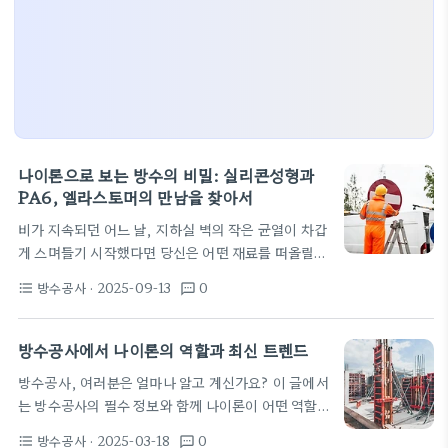
나이론으로 보는 방수의 비밀: 실리콘성형과
PA6, 엘라스토머의 만남을 찾아서
비가 지속되던 어느 날, 지하실 벽의 작은 균열이 차갑
게 스며들기 시작했다면 당신은 어떤 재료를 떠올릴까
고민에 빠질 수 있다. 방수공사는 표면의 상태와 환경
방수공사
· 2025-09-13
0
format_list_bulleted
textsms
조건에 따라 달라지는 만큼, 하나의 정답이 아닌 여러
선택지가 존재한다. 이번 글은 실전에서 자주 마주치
는 상황을 바탕으로 나이론이라는 재료를 중심으로 방
방수공사에서 나이론의 역할과 최신 트렌드
수 성능을 이해하고, 실리콘성형 실무와 PA6 같은 재
방수공사, 여러분은 얼마나 알고 계신가요? 이 글에서
료가 방수 시스템에서 어떤 역할을 하는지 차근차근
는 방수공사의 필수 정보와 함께 나이론이 어떤 역할
살펴본다. 끝까지 따라오면 현장 판단이나 설계 방향
을 하는지 알아보겠습니다. 또한 최근 트렌드와 흥미
을 조금 더 실용적으로 바꿀 수 있을 것이다. 이야기는
방수공사
· 2025-03-18
0
format_list_bulleted
textsms