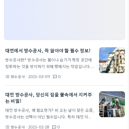
대전에서 방수공사, 꼭 알아야 할 필수 정보!
방수공사란? 방수공사는 물이나 습기가 특정 공간에
침투하는 것을 방지하기 위해 행해지는 작업입니다.
건물의 구조나 내부를 보호하는 중요한 역할을 하죠.
방수공사
· 2025-03-09
0
format_list_bulleted
textsms
대전방수업체는 이러한 방수공사를 전문적으로 수행
하여, 고객의 비용과 시간을 절약해 줍니다. 방수공사
의 중요성 물이나 습기가 침투하면 곰팡이와 같은 문
대전 방수공사, 당신의 집을 물속에서 지켜주
제를 유발하고, 구조물의 내구성을 저하시킬 수 있습
는 비밀!
니다. 특히, 고층건축물에서는 화재 시 방수기법을 통
대전 방수공사, 왜 필요한가? 비 오는 날이 잦은 요즘,
한 안전성을 강화할 필요가 있습니다. 최근 대전 및 인
방수공사는 선택이 아닌 필수입니다. 특히 대전 지역
근 지역에서는 이러한 방수공사에 대한 관심이 급증하
에서는 여름철 장마가 더욱 심해지면서 누수 문제로
고 있습니다. 예를 들어, 진해방수나 김해방수업체도
방수공사
· 2025-02-28
0
format_list_bulleted
textsms