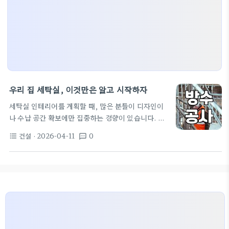
우리 집 세탁실, 이것만은 알고 시작하자
세탁실 인테리어를 계획할 때, 많은 분들이 디자인이
나 수납 공간 확보에만 집중하는 경향이 있습니다. 하
지만 세탁실은 물을 자주 사용하고 습기가 많이 차는
건설
· 2026-04-11
0
format_list_bulleted
textsms
공간이기에, 제대로 된 방수 공사와 환기 시스템 구축
이 무엇보다 중요합니다. 이러한 기본이 갖춰지지 않
으면 아무리 예쁘게 꾸며도 곰팡이나 누수 문제로 골
머리를 앓을 수밖에 없습니다. 특히 전세집 인테리어
의 경우, 원상 복구가 가능한 선에서 진행해야 한다는
점도 고려해야 합니다. 세탁실은 단순한 빨래를 하는
공간을 넘어, 건조기, 세탁 세제, 섬유유연제 등 다양
한 물품을 보관하는 다용도실로 활용됩니다. 따라서