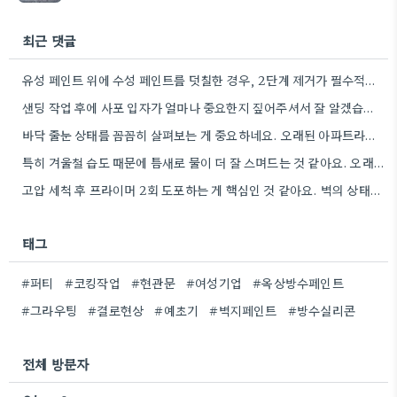
최근 댓글
유성 페인트 위에 수성 페인트를 덧칠한 경우, 2단계 제거가 필수적이라는 점을 강조해야겠네요.
샌딩 작업 후에 사포 입자가 얼마나 중요한지 짚어주셔서 잘 알겠습니다. 특히 얇은 사포를 여러 번…
바닥 줄눈 상태를 꼼꼼히 살펴보는 게 중요하네요. 오래된 아파트라면 줄눈부터 망가지기 쉬울 것 같아요.
특히 겨울철 습도 때문에 틈새로 물이 더 잘 스며드는 것 같아요. 오래된 건물일수록 이런 부분에…
고압 세척 후 프라이머 2회 도포하는 게 핵심인 것 같아요. 벽의 상태에 따라 흡수율이 달라지니까,…
태그
#퍼티
#코킹작업
#현관문
#여성기업
#옥상방수페인트
#그라우팅
#결로현상
#예초기
#벽지페인트
#방수실리콘
전체 방문자