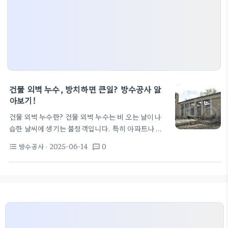
건물 외벽 누수, 방치하면 큰일? 방수공사 알
아보기!
건물 외벽 누수란? 건물 외벽 누수는 비 오는 날이나
습한 날씨에 생기는 불청객입니다. 특히 아파트나 빌
라의 외벽에 물 자국이 생기면 곰팡이 발생의 요인이
방수공사
· 2025-06-14
0
format_list_bulleted
textsms
될 수 있어요. 예를 들어, 베란다 천장이나 창틀 요구
관리가 소홀해지면 누수가 발생할 수 있습니다. 이런
현상은 입주민 모두에게 피해를 주게 됩니다. 외벽 누
수의 주요 원인 구조적 결함: 오래된 건물이라면 외벽
자체에 문제(균열 등)가 있을 수 있습니다. 시공 불량:
최근 실리콘 공사 업체에서 제대로 시공하지 않은 경
우도 많아요.
노후화: 오래된 아파트나 빌라에서는