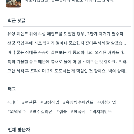
최근 댓글
유성 페인트 위에 수성 페인트를 덧칠한 경우, 2단계 제거가 필수적이라는 점을 강조해야겠네요.
샌딩 작업 후에 사포 입자가 얼마나 중요한지 짚어주셔서 잘 알겠습니다. 특히 얇은 사포를 여러 번…
바닥 줄눈 상태를 꼼꼼히 살펴보는 게 중요하네요. 오래된 아파트라면 줄눈부터 망가지기 쉬울 것 같아요.
특히 겨울철 습도 때문에 틈새로 물이 더 잘 스며드는 것 같아요. 오래된 건물일수록 이런 부분에…
고압 세척 후 프라이머 2회 도포하는 게 핵심인 것 같아요. 벽의 상태에 따라 흡수율이 달라지니까,…
태그
#퍼티
#현관문
#코킹작업
#옥상방수페인트
#여성기업
#외벽방수
#방수실리콘
#샘플
#에폭시
#벽지페인트
전체 방문자