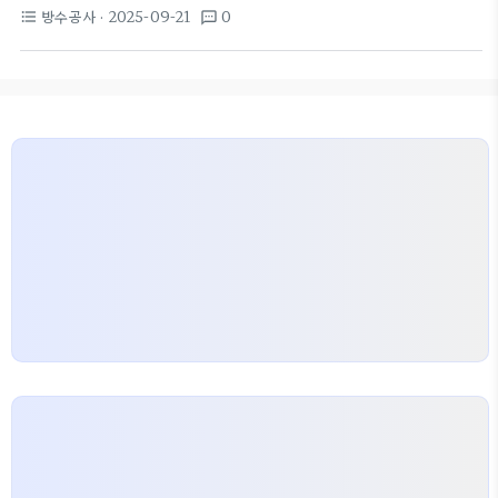
나 외벽의 균열으로 물이 스며들면 벽체 내부 습도가
않으면 재발 위험이 큽니다 초기 대응의 핵심은 습도
방수공사
· 2025-09-21
0
format_list_bulleted
textsms
올라가 결로와 곰팡이 번식 환경이 조성된다. 실제 사
관리와 건조…
례를 보면 천장이나 상부 벽에서 시작된 습기가 아래
로 퍼지며 벽지 곰팡이가 심해진다. 봉사활동 사례에
서 낡은 벽지 철거와 곰팡이 제거가 먼저였던 이유도
바로 지속적 수분 유입 때문이다. 결국 벽지곰팡이제
거는 표면 청소만으로 끝나지 않는다. 근본 원인인 외
벽누수나 단열·통기 문제를 진단해 조치해야 재발을
막을 수 있다. 이 연결 고리를 이해하면 단순한 제거
작업을 설계도로 바꿀…