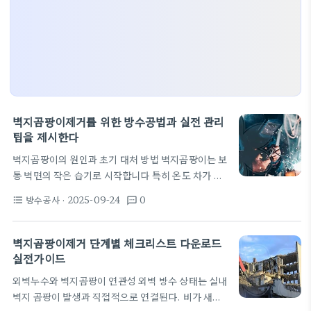
벽지곰팡이제거를 위한 방수공법과 실전 관리
팁을 제시한다
벽지곰팡이의 원인과 초기 대처 방법 벽지곰팡이는 보
통 벽면의 작은 습기로 시작합니다 특히 온도 차가 크
고 환기가 부족한 공간에서 벽지와 벽체 사이에 결로
방수공사
· 2025-09-24
0
format_list_bulleted
textsms
가 생기면 미세한 포자들이 서서히 번식합니다 초기
징후를 눈치 채는 것이 중요하며 가정이나 작은 사무
공간에서도 주의 깊은 관찰이 필요합니다 습해진 벽지
벽지곰팡이제거 단계별 체크리스트 다운로드
아래에서는 곰팡이가 빠르게 확산되며 표면에 얼룩과
실전가이드
악취가 남기 쉽습니다 이때 이미 사용한 세정제가 벽
외벽누수와 벽지곰팡이 연관성 외벽 방수 상태는 실내
지 재질을 손상시키거나 남은 포자를 제거하지 못하는
벽지 곰팡이 발생과 직접적으로 연결된다. 비가 새거
경우가 있어 추가 조치가 필요합니다 원인을 해결하지