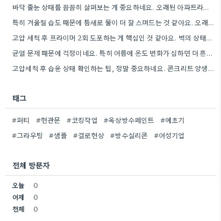
바닥 줄눈 상태를 꼼꼼히 살펴보는 게 중요하네요. 오래된 아파트라면 줄눈부터 망가지기 쉬울 것 같아요.
특히 겨울철 습도 때문에 틈새로 물이 더 잘 스며드는 것 같아요. 오래된 건물일수록 이런 부분에…
고압 세척 후 프라이머 2회 도포하는 게 핵심인 것 같아요. 벽의 상태에 따라 흡수율이 달라지니까,…
균열 문제 때문에 걱정이네요. 특히 여름에 온도 변화가 심하면 더 흔할 텐데, 시공 전에 충분한…
고압세척 후 습윤 상태 확인하는 팁, 정말 중요하네요. 콘크리트 양생 기간도 꼼꼼히 확인해야 하는 것…
태그
#퍼티
#현관문
#코킹작업
#옥상방수페인트
#예초기
#그라우팅
#샘플
#결로현상
#방수실리콘
#여성기업
전체 방문자
오늘
0
어제
0
전체
0