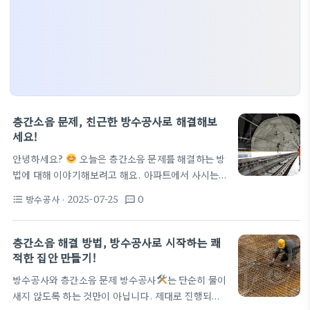
층간소음 문제, 친근한 방수공사로 해결해보
세요!
안녕하세요?
오늘은 층간소음 문제를 해결하는 방
법에 대해 이야기해보려고 해요. 아파트에서 사시는
분들은 특히 겪는 문제가 아닌가요? 위층에서 아이들
방수공사
· 2025-07-25
0
format_list_bulleted
textsms
이 뛰어다니는 소리, 이젠 정말로 버겁게 느껴질 수 있
죠. 자, 그럼 층간소음 해결 방법을 함께 알아볼까요?
1. 성격에 맞는 방수공사 이해하기 먼저, 층간소음 문
층간소음 해결 방법, 방수공사로 시작하는 쾌
제의 해결은 적절한 방수공사와 깊은 연관이 있어요.
적한 집안 만들기!
방수공사를 통해 방음 효과가 있는 매트나 바닥 시공
방수공사와 층간소음 문제 방수공사
는 단순히 물이
을 할 수 있으니까요! 방수는 기본적으로 물이 새지 않
새지 않도록 하는 것만이 아닙니다. 제대로 진행되지
게 막아주는 것이지만, 소음도 어느 정도 차단하는 데