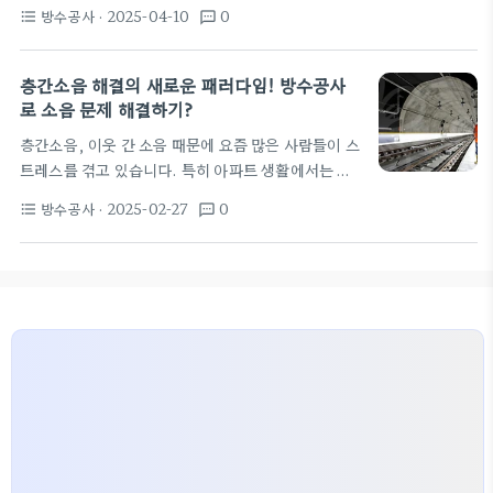
않으면 층간소음 문제를 더욱 악화시킬 수 있습니다.
도움이 된답니다. 예를 들어, 아파트 바닥에 방수와 방
방수공사
· 2025-04-10
0
format_list_bulleted
textsms
대전시의 공동주택에서 매년 발생하는 600건 이상의
음 기능이…
층간소음 문제는 이와 관련이 깊습니다. 깨끗한 방수
처리는 소음 방지 매트를 더 효과적으로 사용할 수 있
층간소음 해결의 새로운 패러다임! 방수공사
게 합니다. 층간소음해결방법 층간소음 해결 방법으
로 소음 문제 해결하기?
로 가장 유용한 것은 충격 방지 매트 입니다. 이는 바
층간소음, 이웃 간 소음 때문에 요즘 많은 사람들이 스
닥에 설치하여 소음을 흡수할 수 있도록 도와주죠. 셀
트레스를 겪고 있습니다. 특히 아파트 생활에서는 이
프 시공 매트를 활용하면 더욱 경제적입니다. 하지만
문제를 피할 수 없죠. 3-4살 어린 아이가 뛰어다니는
올바른 방수공사가 선행되어야 준비된 매트의 성능을
방수공사
· 2025-02-27
0
format_list_bulleted
textsms
소리가 위층은 물론 아랫집까지 전달될 수 있어요! 그
극대화할 수 있습니다. 방수공사의 중요성…
럼 어떻게 해야 효과적으로 층간소음을 줄일 수 있을
까요?
우선, 방수공사와 층간소음의 연관성을 살
펴보겠습니다. 많은 사람들이 방수공사를 주로 누수
문제 해결에만 집중하지만, 층간소음의 많은 부분도
방수 공정과 속성이 관련이 있습니다. 방수작업 시 사
용하는 특수 재료들은 소음 저감 효과를 높일 수 있습
니다!
최근 정부는 층간소음 문제에 대해 적극적인
대처를 하고…