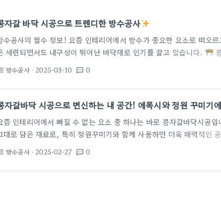
콩자갈 바닥 시공으로 트렌디한 방수공사
방수공사의 필수 정보! 요즘 인테리어에서 방수가 중요한 요소로 떠오르
은 세련되면서도 내구성이 뛰어난 바닥재로 인기를 끌고 있습니다.
콩
의 아름다움을 살리면서도 실용적인 장점을 가지고 있습니다. 노루페인트
방수공사
· 2025-03-10
0
st_bulleted
textsms
최신 바닥재는 15가지 컬러로 다양한 인테리어 스타일에 어울려요! 콩자
석으로, 독특한 텍스처와 색상을 제공합니다. 자갈 바닥은 마감 후 컬러
바꿔줍니다. 또한, 내구성이 좋아 오랜 기간 사용할 수 있습니다. 물이 쉽게 빠지기 때문
콩자갈바닥 시공으로 변신하는 내 공간! 에폭시와 정원 꾸미기
걱정하지 않아도…
요즘 인테리어에서 빠질 수 없는 요소 중 하나는 바로 콩자갈바닥시공입
그대로 담은 재료로, 특히 정원꾸미기와 함께 사용하면 더욱 매력적인 공
이 이 특별한 바닥재를 선택하는 이유는 무엇일까요?
콩자갈은 뛰어난
방수공사
· 2025-02-27
0
st_bulleted
textsms
환경에서도 성능을 발휘합니다.
예를 들어, 울산에서는 애견 카페 
들이 안전하게 뛰어놀 수 있는 공간을 만들어 주고 있습니다. 또한, 카
어 청결과 미끄럼 방지가 이루어지죠!
최근 에폭시바닥시공의 트렌
이 생겼습니다.…