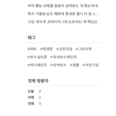
바닥 줄눈 상태를 꼼꼼히 살펴보는 게 중요하네요. 오래된 아파트라면 줄눈부터 망가지기 쉬울 것 같아요.
특히 겨울철 습도 때문에 틈새로 물이 더 잘 스며드는 것 같아요. 오래된 건물일수록 이런 부분에…
고압 세척 후 프라이머 2회 도포하는 게 핵심인 것 같아요. 벽의 상태에 따라 흡수율이 달라지니까,…
태그
#퍼티
#현관문
#코킹작업
#그라우팅
#방수실리콘
#옥상방수페인트
#벽지페인트
#외벽방수
#샘플
#여성기업
전체 방문자
오늘
0
어제
0
전체
0