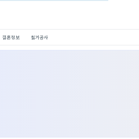
결혼정보
철거공사