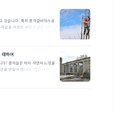
고 있습니다. 특히 콩자갈바닥시공
자갈을 사용한 바닥 시공은 자연석
의 '예그리나 멀티바인더'와 같은
갈 시공의 장점은? 콩자갈은 자연
가 매우 아름다워 집 안의 분위기를
에‭, ‬비 오는 날에도
에 대하여
니다! 콩자갈은 마치 자연의 느낌을
간을 만들어 줍니다. 많은 사람들
 배수성과 통기성이 있어, 다양한
바닥재로 콩자갈을 사용하여 반려견
페의 바닥은 에폭시바닥으로 마감되
드로는 다양한 컬러와 디자인 옵션