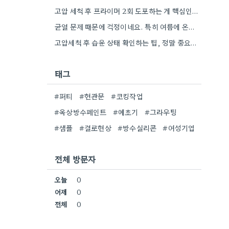
고압 세척 후 프라이머 2회 도포하는 게 핵심인 것 같아요. 벽의 상태에 따라 흡수율이 달라지니까,…
균열 문제 때문에 걱정이네요. 특히 여름에 온도 변화가 심하면 더 흔할 텐데, 시공 전에 충분한…
고압세척 후 습윤 상태 확인하는 팁, 정말 중요하네요. 콘크리트 양생 기간도 꼼꼼히 확인해야 하는 것…
태그
#퍼티
#현관문
#코킹작업
#옥상방수페인트
#예초기
#그라우팅
#샘플
#결로현상
#방수실리콘
#여성기업
전체 방문자
오늘
0
어제
0
전체
0