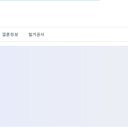
결혼정보
철거공사